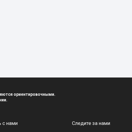
вляются ориентировочными.
нии.
 с нами
Следите за нами