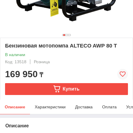
Бензиновая мотопомпа ALTECO AWP 80 T
В наличии
Код: 13518
Розница
169 950
₸
Купить
Описание
Характеристики
Доставка
Оплата
Усл
Описание