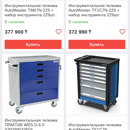
Инструментальная тележка
Инструментальная тележка
AutoMeister TM67N-229 +
AutoMeister TF1C7N-229 +
набор инструмента 229шт.
набор инструмента 229шт.
T15229E
T15229E
В наличии
В наличии
377 900
372 990
₸
₸
Купить
Купить
Инструментальная тележка
ПРАКТИК WDS D-6.0
Инструментальная тележка
S30299033504
AutoMeister TF1C7N