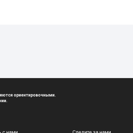
вляются ориентировочными.
нии.
 с нами
Следите за нами