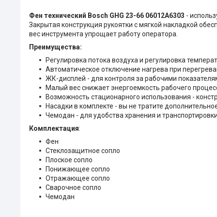
Фен технический Bosch GHG 23-66 06012A6303
- использ
Закрытая конструкция рукоятки с мягкой накладкой обесп
вес инструмента упрощает работу оператора.
Преимущества:
Регулировка потока воздуха и регулировка темпера
Автоматическое отключение нагрева при перегреван
ЖК-дисплей - для контроля за рабочими показателя
Малый вес снижает энергоемкость рабочего процес
Возможность стационарного использования - конс
Насадки в комплекте - вы не тратите дополнительное
Чемодан - для удобства хранения и транспортировк
Комплектация
:
Фен
Стеклозащитное сопло
Плоское сопло
Понижающее сопло
Отражающее сопло
Сварочное сопло
Чемодан