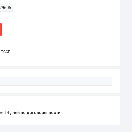
29605
р ТССП
ние 14 дней
по договоренности