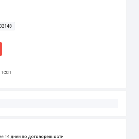
32148
р ТССП
ние 14 дней
по договоренности