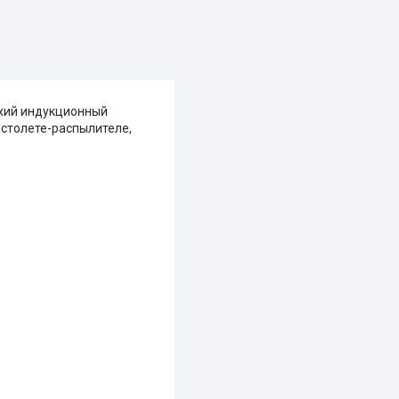
ихий индукционный
истолете-распылителе,