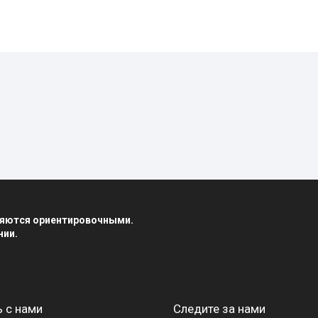
вляются ориентировочными.
нии.
 с нами
Следите за нами