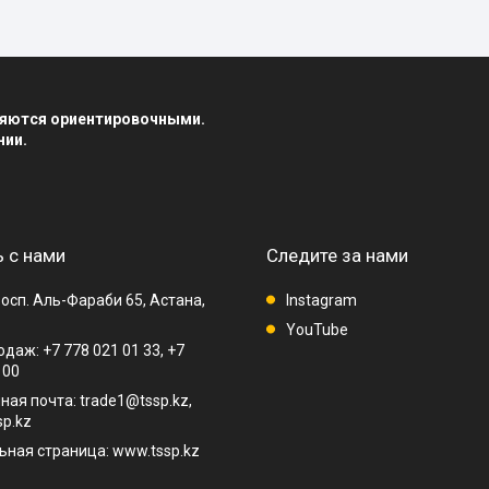
вляются ориентировочными.
нии.
 с нами
Следите за нами
осп. Аль-Фараби 65, Астана,
Instagram
YouTube
даж: +7 778 021 01 33, +7
 00
ная почта: trade1@tssp.kz,
p.kz
ная страница: www.tssp.kz