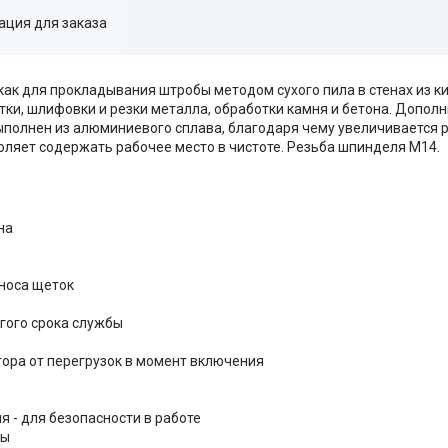
ция для заказа
 как для прокладывания штробы методом сухого пила в стенах из к
стки, шлифовки и резки металла, обработки камня и бетона. Допол
ыполнен из алюминиевого сплава, благодаря чему увеличивается 
оляет содержать рабочее место в чистоте. Резьба шпинделя М14.
на
носа щеток
лгого срока службы
тора от перегрузок в момент включения
 - для безопасности в работе
ты