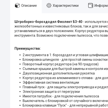
Описание
Характеристики
Информа
Штроборез-бороздодел Фиолент Б3-40
- используется
железобетонных и известняковых блоков, так и для зачи
устанавливаться в двух положениях. Корпус редуктора в
инструмента. Возможно подключение пылесоса, что позв
Преимущества:
2 инструмента в 1: бороздодел и угловая шлифмаши
Блокировка шпинделя - для простой смены оснастки
Поворотный корпус редуктора (на 90 градусов)
Съемные крышки для быстрой замены и контроля из
Двухпозиционная дополнительная рукоятка
Корпус редуктора из алюминиевого сплава - для до
Эффективная система вентиляции
Плавный пуск - для защиты электропривода и редук
Электронная защита от перегрузки
Имеется патрубок - для подключения пылесоса
Выключатель с блокировкой от случайного включения
Блокировка клавиши "Пуск" - для непрерывной рабо