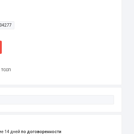
34277
р ТССП
ние 14 дней
по договоренности