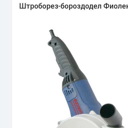
Штроборез-бороздодел Фиолен