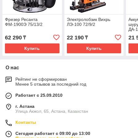
Фрезер Ресанта
Электролобзик Вихрь
Акку
ФМ-1900Э 75/13/2
ЛЭ-100 72/9/2
шуру
ДА-1
62 290
22 190
21 
₸
₸
Купить
Купить
О нас
Рейтинг не сформирован
Менее 5 отзывов за последний год
Работает с 25.09.2010
г. Астана
Улица Акжол, 65, Астана, Казахстан
Контакты
Сегодня работает с 09:00 до 13:00