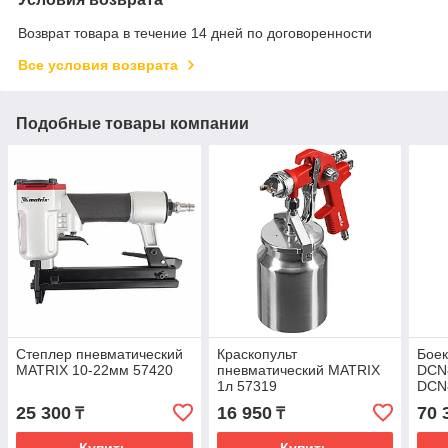
Возврат товара в течение 14 дней по договоренности
Все условия возврата
Подобные товары компании
Степлер пневматический
Краскопульт
Боек
MATRIX 10-22мм 57420
пневматический MATRIX
DCN
1л 57319
DCN
25 300
16 950
70 
₸
₸