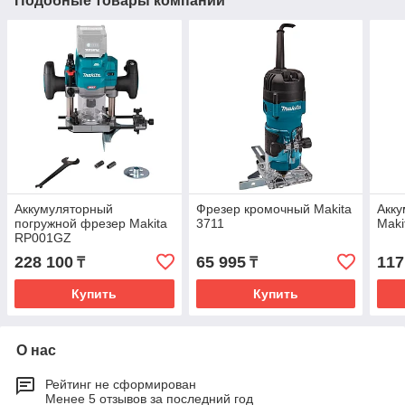
Подобные товары компании
Аккумуляторный
Фрезер кромочный Makita
Акк
погружной фрезер Makita
3711
Mak
RP001GZ
228 100
65 995
117
₸
₸
Купить
Купить
О нас
Рейтинг не сформирован
Менее 5 отзывов за последний год