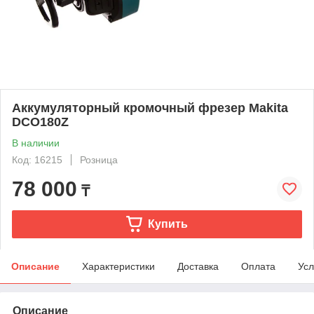
Аккумуляторный кромочный фрезер Makita
DCO180Z
В наличии
Код: 16215
Розница
78 000
₸
Купить
Описание
Характеристики
Доставка
Оплата
Усл
Описание