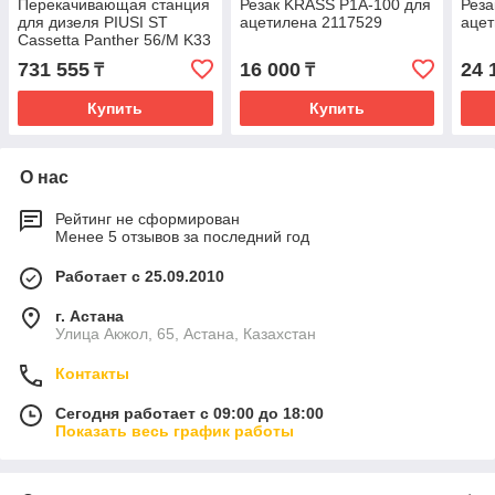
Перекачивающая станция
Резак KRASS P1A-100 для
Реза
для дизеля PIUSI ST
ацетилена 2117529
ацет
Cassetta Panther 56/M K33
A60 F00365P0A
731 555
16 000
24 
₸
₸
Купить
Купить
О нас
Рейтинг не сформирован
Менее 5 отзывов за последний год
Работает с 25.09.2010
г. Астана
Улица Акжол, 65, Астана, Казахстан
Контакты
Сегодня работает с 09:00 до 18:00
Показать весь график работы