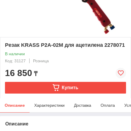
Резак KRASS P2A-02M для ацетилена 2278071
В наличии
Код: 31127
Розница
16 850
₸
Купить
Описание
Характеристики
Доставка
Оплата
Усл
Описание