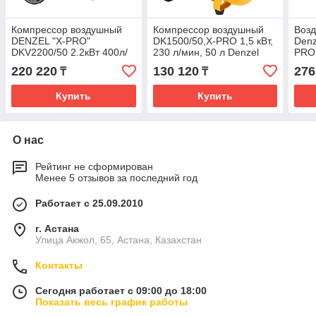
Компрессор воздушный
Компрессор воздушный
Воз
DENZEL "X-PRO"
DK1500/50,Х-PRO 1,5 кВт,
Denz
DKV2200/50 2.2кВт 400л/
230 л/мин, 50 л Denzel
PRO 
мин 50л 58083
58064
100л
220 220
130 120
276
₸
₸
Купить
Купить
О нас
Рейтинг не сформирован
Менее 5 отзывов за последний год
Работает с 25.09.2010
г. Астана
Улица Акжол, 65, Астана, Казахстан
Контакты
Сегодня работает с 09:00 до 18:00
Показать весь график работы