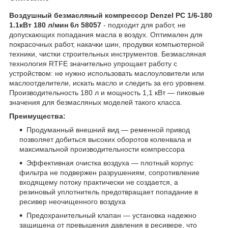
Воздушный безмасляный компрессор Denzel РС 1/6-180
1.1кВт 180 л/мин 6л 58057
- подходит для работ, не
допускающих попадания масла в воздух. Оптимален для
покрасочных работ, накачки шин, продувки компьютерной
техники, чистки строительных инструментов. Безмасляная
технология RTFE значительно упрощает работу с
устройством: не нужно использовать маслоуловители или
маслоотделители, искать масло и следить за его уровнем.
Производительность 180 л и мощность 1,1 кВт — пиковые
значения для безмасляных моделей такого класса.
Преимущества:
Продуманный внешний вид — ременной привод
позволяет добиться высоких оборотов коленвала и
максимальной производительности компрессора
Эффективная очистка воздуха — плотный корпус
фильтра не подвержен разрушениям, сопротивление
входящему потоку практически не создается, а
резиновый уплотнитель предотвращает попадание в
ресивер неочищенного воздуха
Предохранительный клапан — установка надежно
защищена от превышения давления в ресивере, что