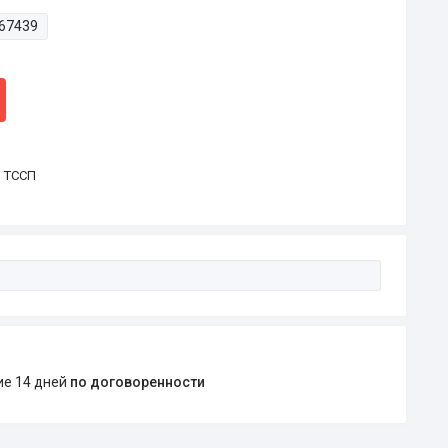
67439
р ТССП
ние 14 дней
по договоренности