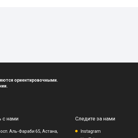
вляются ориентировочными.
нии.
 с нами
Следите за нами
осп. Аль-Фараби 65, Астана,
Instagram