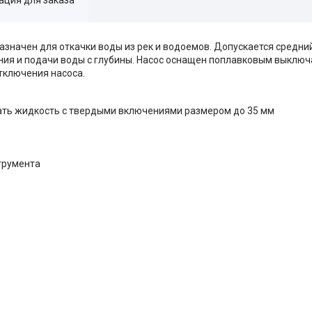
назначен для откачки воды из рек и водоемов. Допускается средни
ия и подачи воды с глубины. Насос оснащен поплавковым выключ
тключения насоса.
ать жидкость с твердыми включениями размером до 35 мм
трумента