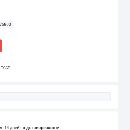
76803
р ТССП
ние 14 дней
по договоренности