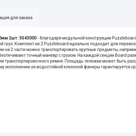
ция для заказа
0мм 2шт. 5543000
- благодаря модульной конструкции Puzzleboar
 груз. Комплект из 2 Puzzleboard идеально подходит для перевоз
ии на 2 части можно транспортировать крупные предметы, наприме
беспечивают точный маневр с грузом. На каждой секции Board ра
я транспортировочного ремня. Площадь тележки может быть рас
у исполнению из водостойкой клеенной фанеры гарантируется ср