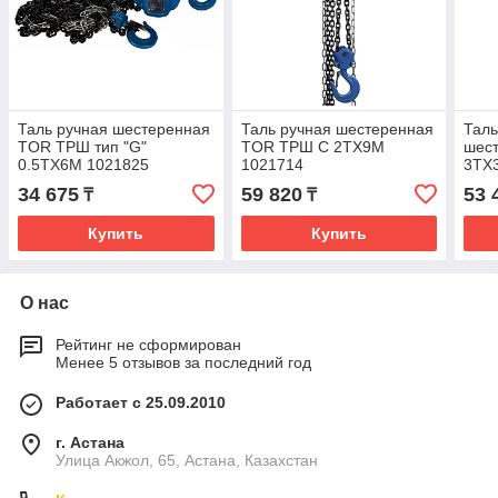
Таль ручная шестеренная
Таль ручная шестеренная
Таль
TOR ТРШ тип "G"
TOR ТРШ C 2ТХ9М
шес
0.5ТХ6М 1021825
1021714
3ТХ
34 675
59 820
53 
₸
₸
Купить
Купить
О нас
Рейтинг не сформирован
Менее 5 отзывов за последний год
Работает с 25.09.2010
г. Астана
Улица Акжол, 65, Астана, Казахстан