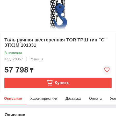
Таль ручная шестеренная TOR ТРШ тип "С"
3ТХ3М 101331
В наличии
Код: 28357
Розница
57 798
₸
Купить
Описание
Характеристики
Доставка
Оплата
Усл
Описание