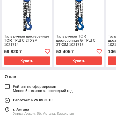
Таль ручная шестеренная
Таль ручная TOR
Таль
TOR ТРШ C 2ТХ9М
шестеренная G ТРШ C
шес
1021714
3ТХ3М 1021715
102
59 820
53 405
106
₸
₸
Купить
Купить
О нас
Рейтинг не сформирован
Менее 5 отзывов за последний год
Работает с 25.09.2010
г. Астана
Улица Акжол, 65, Астана, Казахстан