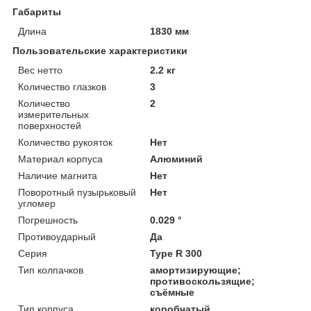
Габариты
Длина
1830 мм
Пользовательские характеристики
Вес нетто
2.2 кг
Количество глазков
3
Количество
2
измерительных
поверхностей
Количество рукояток
Нет
Материал корпуса
Алюминий
Наличие магнита
Нет
Поворотный пузырьковый
Нет
угломер
Погрешность
0.029 °
Противоударный
Да
Серия
Type R 300
Тип колпачков
амортизирующие;
противоскользящие;
cъёмные
Тип корпуса
коробчатый