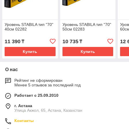
Уровень STABILA тип "70"
Уровень STABILA тип "70"
Уров
40см 02282
50см 02283
60с
11 390
10 735
12 
₸
₸
Купить
Купить
О нас
Рейтинг не сформирован
Менее 5 отзывов за последний год
Работает с 25.09.2010
г. Астана
Улица Акжол, 65, Астана, Казахстан
Контакты