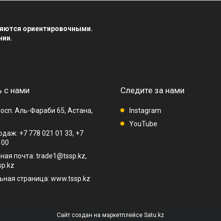
вляются ориентировочными.
нии.
 с нами
Следите за нами
осп. Аль-Фараби 65, Астана,
Instagram
YouTube
даж: +7 778 021 01 33, +7
 00
ная почта: trade1@tssp.kz,
p.kz
ная страница: www.tssp.kz
Сайт создан на маркетплейсе
Satu.kz