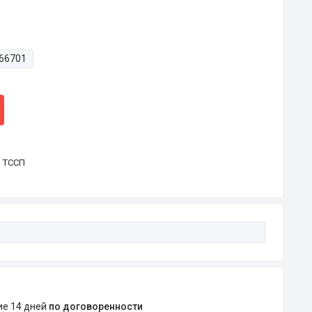
66701
р ТССП
ние 14 дней
по договоренности