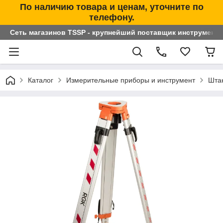
По наличию товара и ценам, уточните по
телефону.
Сеть магазинов TSSP - крупнейший поставщик инструменто
Каталог
Измерительные приборы и инструмент
Штан