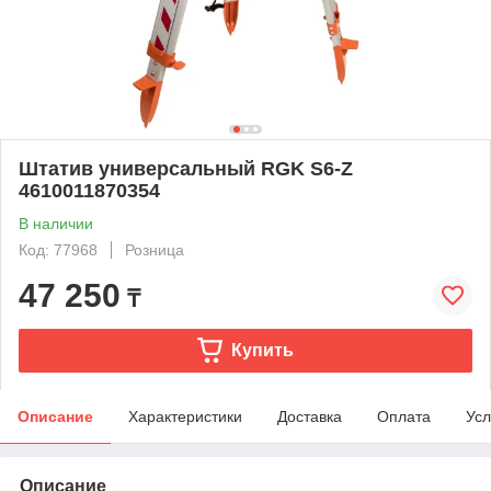
Штатив универсальный RGK S6-Z
4610011870354
В наличии
Код: 77968
Розница
47 250
₸
Купить
Описание
Характеристики
Доставка
Оплата
Усл
Описание