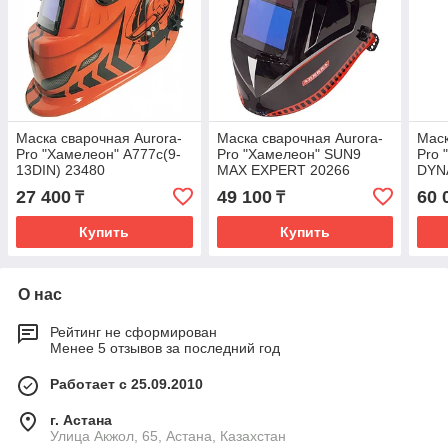
Маска сварочная Aurora-
Маска сварочная Aurora-
Маск
Pro "Хамелеон" A777c(9-
Pro "Хамелеон" SUN9
Pro
13DIN) 23480
MAX EXPERT 20266
DYN
27 400
49 100
60 
₸
₸
Купить
Купить
О нас
Рейтинг не сформирован
Менее 5 отзывов за последний год
Работает с 25.09.2010
г. Астана
Улица Акжол, 65, Астана, Казахстан