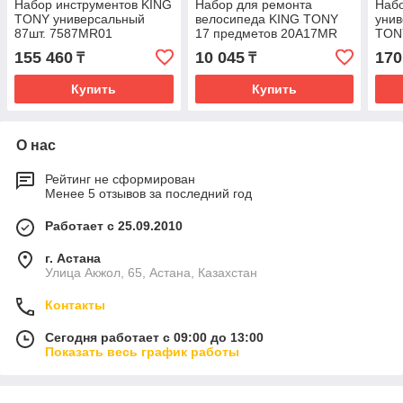
Набор инструментов KING
Набор для ремонта
Набо
TONY универсальный
велосипеда KING TONY
уни
87шт. 7587MR01
17 предметов 20A17MR
TON
155 460
10 045
170
₸
₸
Купить
Купить
О нас
Рейтинг не сформирован
Менее 5 отзывов за последний год
Работает с 25.09.2010
г. Астана
Улица Акжол, 65, Астана, Казахстан
Контакты
Сегодня работает с 09:00 до 13:00
Показать весь график работы