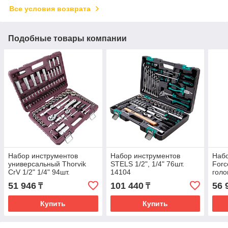
Все условия возврата
Подобные товары компании
Набор инструментов
Набор инструментов
Набо
универсальный Thorvik
STELS 1/2", 1/4" 76шт.
Forc
CrV 1/2" 1/4" 94шт.
14104
голо
UTS0094
410
51 946
101 440
56 
₸
₸
Купить
Купить