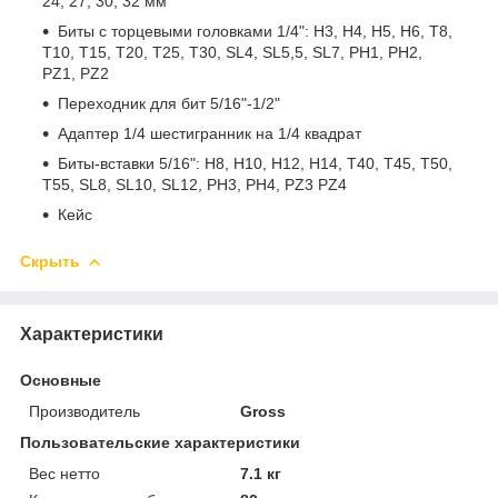
24, 27, 30, 32 мм
Биты с торцевыми головками 1/4": H3, H4, H5, H6, T8,
T10, T15, T20, T25, T30, SL4, SL5,5, SL7, PH1, PH2,
PZ1, PZ2
Переходник для бит 5/16"-1/2"
Адаптер 1/4 шестигранник на 1/4 квадрат
Биты-вставки 5/16": H8, H10, H12, H14, T40, T45, T50,
T55, SL8, SL10, SL12, PH3, PH4, PZ3 PZ4
Кейс
Скрыть
Характеристики
Основные
Производитель
Gross
Пользовательские характеристики
Вес нетто
7.1 кг