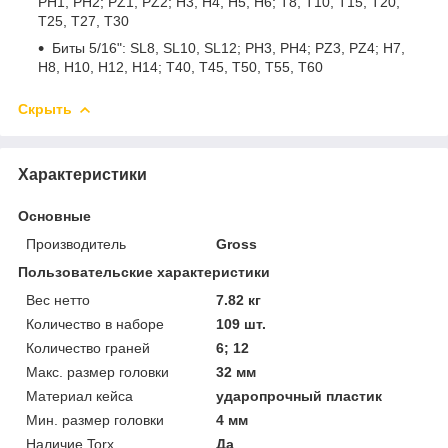
PH1, PH2; PZ1, PZ2; H3, H4, H5, H6; Т8, Т10, Т15, Т20,
Т25, Т27, Т30
Биты 5/16": SL8, SL10, SL12; PH3, PH4; PZ3, PZ4; H7,
H8, H10, H12, Н14; T40, Т45, Т50, Т55, Т60
Скрыть
Характеристики
Основные
Производитель
Gross
Пользовательские характеристики
Вес нетто
7.82 кг
Количество в наборе
109 шт.
Количество граней
6; 12
Макс. размер головки
32 мм
Материал кейса
ударопрочный пластик
Мин. размер головки
4 мм
Наличие Torx
Да