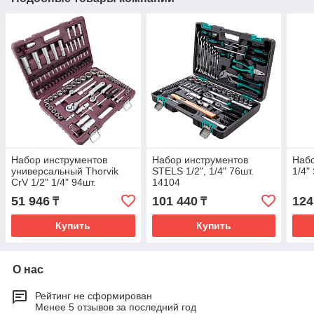
Набор инструментов
Набор инструментов
Набо
универсальный Thorvik
STELS 1/2", 1/4" 76шт.
1/4"
CrV 1/2" 1/4" 94шт.
14104
UTS0094
51 946
101 440
124
₸
₸
Купить
Купить
О нас
Рейтинг не сформирован
Менее 5 отзывов за последний год