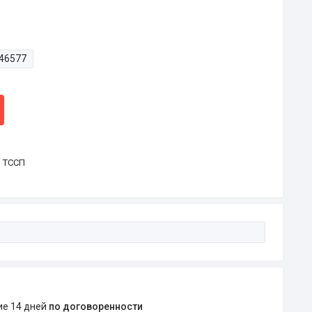
46577
р ТССП
ние 14 дней
по договоренности