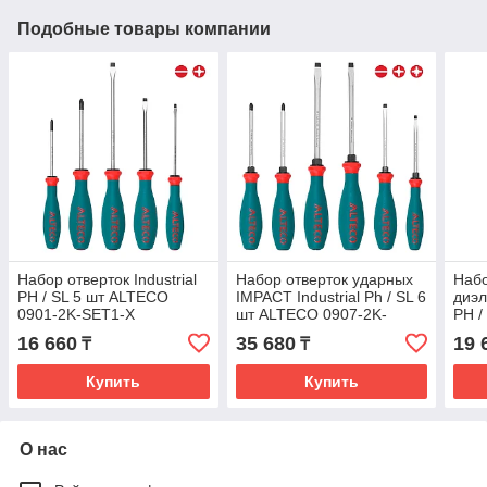
Подобные товары компании
Набор отверток Industrial
Набор отверток ударных
Набо
PH / SL 5 шт ALTECO
IMPACT Industrial Ph / SL 6
диэл
0901-2K-SET1-X
шт ALTECO 0907-2K-
PH /
SET1-X
090
16 660
35 680
19 
₸
₸
Купить
Купить
О нас