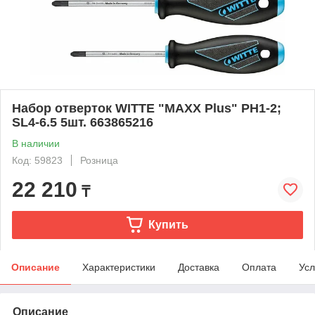
Набор отверток WITTE "MAXX Plus" PH1-2;
SL4-6.5 5шт. 663865216
В наличии
Код: 59823
Розница
22 210
₸
Купить
Описание
Характеристики
Доставка
Оплата
Усл
Описание