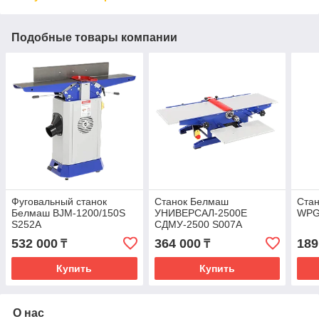
Подобные товары компании
Фуговальный станок
Станок Белмаш
Ста
Белмаш BJM-1200/150S
УНИВЕРСАЛ-2500Е
WPG
S252A
СДМУ-2500 S007A
532 000
364 000
189
₸
₸
Купить
Купить
О нас