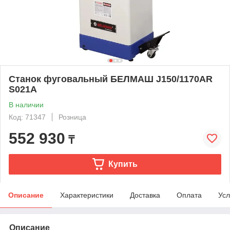
Станок фуговальный БЕЛМАШ J150/1170AR
S021A
В наличии
Код: 71347
Розница
552 930
₸
Купить
Описание
Характеристики
Доставка
Оплата
Усл
Описание