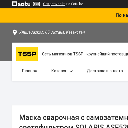
Создать сайт
на Satu.kz
По на
Улица Акжол, 65, Астана, Казахстан
Сеть магазинов TSSP - крупнейший поставщи
Главная
Каталог
Доставка и оплата
Маска сварочная с самозате
светофильтром SOLARIS ASF52