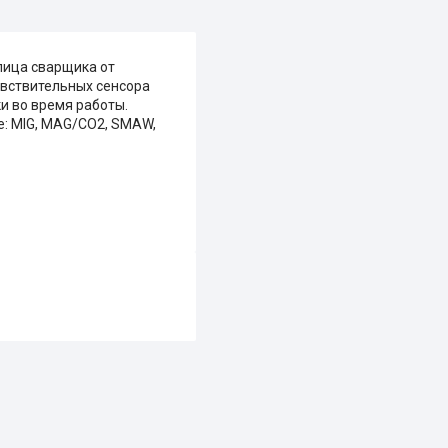
лица сварщика от
увствительных сенсора
и во время работы.
е: MIG, MAG/CO2, SMAW,