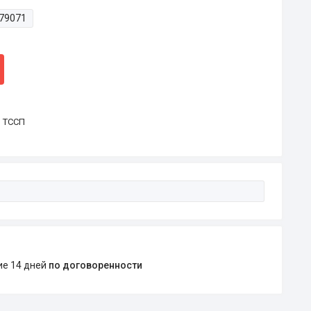
79071
р ТССП
ние 14 дней
по договоренности