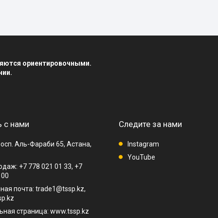
вляются ориентировочными.
нии.
 с нами
Следите за нами
осп. Аль-Фараби 65, Астана,
Instagram
YouTube
даж: +7 778 021 01 33, +7
 00
ная почта: trade1@tssp.kz,
p.kz
ная страница: www.tssp.kz