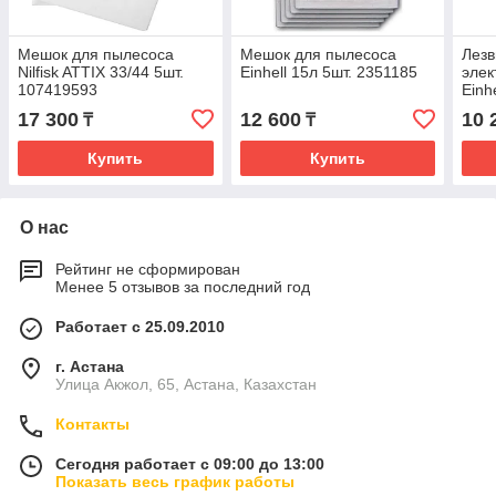
Мешок для пылесоса
Мешок для пылесоса
Лезв
Nilfisk ATTIX 33/44 5шт.
Einhell 15л 5шт. 2351185
элек
107419593
Einh
5.5x
17 300
12 600
10 
₸
₸
495
Купить
Купить
О нас
Рейтинг не сформирован
Менее 5 отзывов за последний год
Работает с 25.09.2010
г. Астана
Улица Акжол, 65, Астана, Казахстан
Контакты
Сегодня работает с 09:00 до 13:00
Показать весь график работы