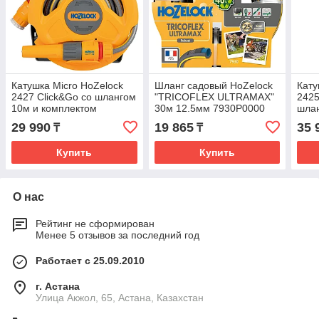
Катушка Micro HoZelock
Шланг садовый HoZelock
Кату
2427 Click&Go со шлангом
"TRICOFLEX ULTRAMAX"
2425
10м и комплектом
30м 12.5мм 7930P0000
шлан
фитингов 24270000
242
29 990
19 865
35 
₸
₸
Купить
Купить
О нас
Рейтинг не сформирован
Менее 5 отзывов за последний год
Работает с 25.09.2010
г. Астана
Улица Акжол, 65, Астана, Казахстан