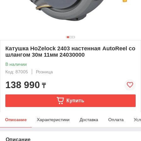
Катушка HoZelock 2403 настенная AutoReel со
шлангом 30м 11мм 24030000
В наличии
Код: 87005
Розница
138 990
₸
Купить
Описание
Характеристики
Доставка
Оплата
Усл
Описание