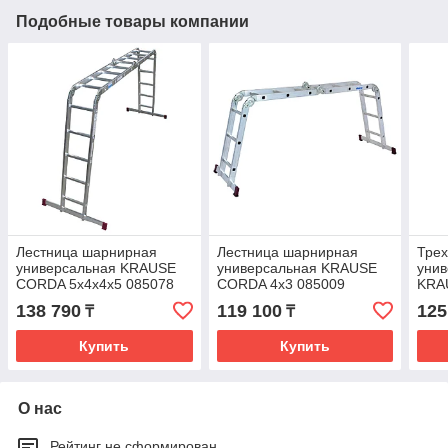
Подобные товары компании
Лестница шарнирная
Лестница шарнирная
Тре
универсальная KRAUSE
универсальная KRAUSE
унив
CORDA 5х4х4х5 085078
CORDA 4х3 085009
KRA
TRIB
138 790
119 100
125
₸
₸
Купить
Купить
О нас
Рейтинг не сформирован