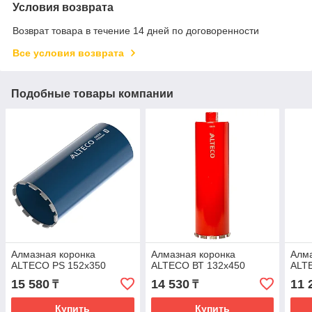
Условия возврата
Возврат товара в течение 14 дней по договоренности
Все условия возврата
Подобные товары компании
Алмазная коронка
Алмазная коронка
Алма
ALTECO PS 152х350
ALTECO ВТ 132х450
ALT
15 580
14 530
11 
₸
₸
Купить
Купить