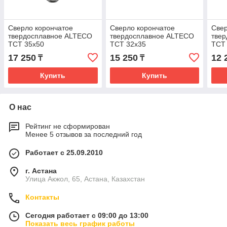
Сверло корончатое
Сверло корончатое
Свер
твердосплавное ALTECO
твердосплавное ALTECO
тве
TCT 35х50
TCT 32х35
TCT
17 250
15 250
12 
₸
₸
Купить
Купить
О нас
Рейтинг не сформирован
Менее 5 отзывов за последний год
Работает с 25.09.2010
г. Астана
Улица Акжол, 65, Астана, Казахстан
Контакты
Сегодня работает с 09:00 до 13:00
Показать весь график работы