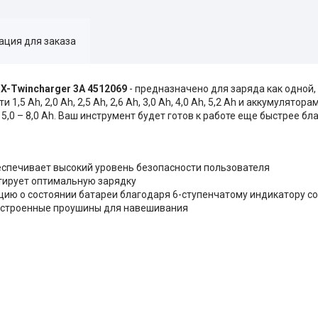
ция для заказа
 X-Twincharger 3A 4512069
- предназначено для заряда как одной,
5 Аh, 2,0 Аh, 2,5 Аh, 2,6 Аh, 3,0 Аh, 4,0 Аh, 5,2 Аh и аккумулятора
Аh, 5,0 – 8,0 Аh. Ваш инструмент будет готов к работе еще быстрее 
еспечивает высокий уровень безопасности пользователя
тирует оптимальную зарядку
ию о состоянии батареи благодаря 6-ступенчатому индикатору со
встроенные проушины для навешивания