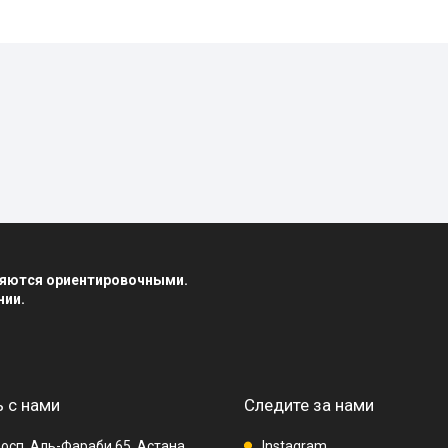
вляются ориентировочными.
нии.
 с нами
Следите за нами
осп. Аль-Фараби 65, Астана,
Instagram