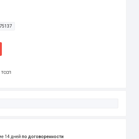
75137
р ТССП
ние 14 дней
по договоренности