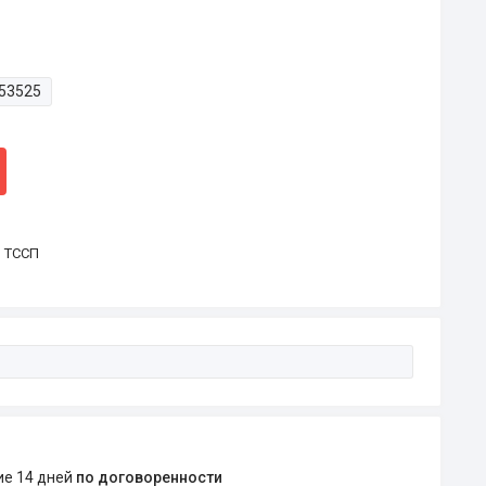
53525
р ТССП
ние 14 дней
по договоренности