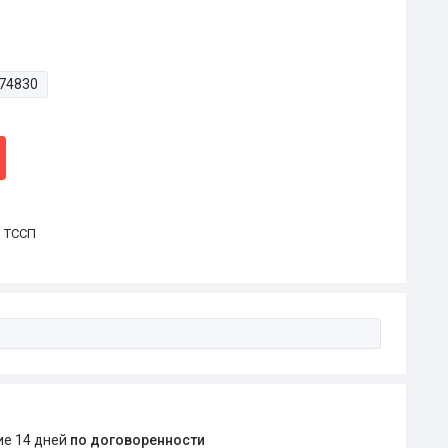
74830
р ТССП
ние 14 дней
по договоренности