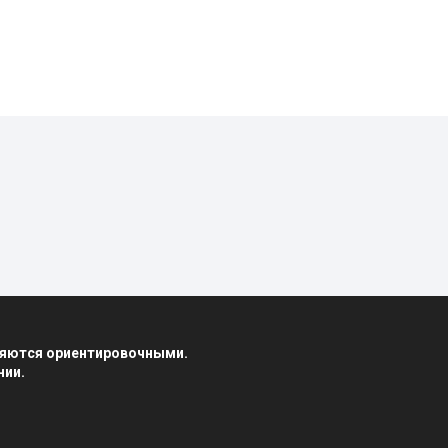
вляются ориентировочными.
нии.