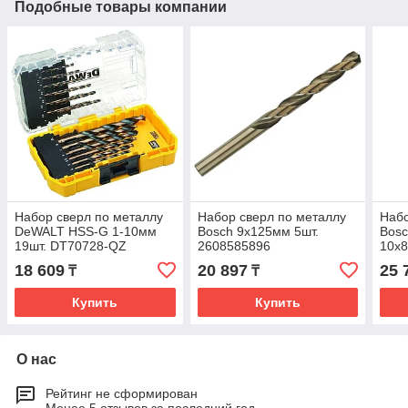
Подобные товары компании
Набор сверл по металлу
Набор сверл по металлу
Набо
DeWALT HSS-G 1-10мм
Bosch 9х125мм 5шт.
Bosc
19шт. DT70728-QZ
2608585896
10х8
260
18 609
20 897
25 
₸
₸
Купить
Купить
О нас
Рейтинг не сформирован