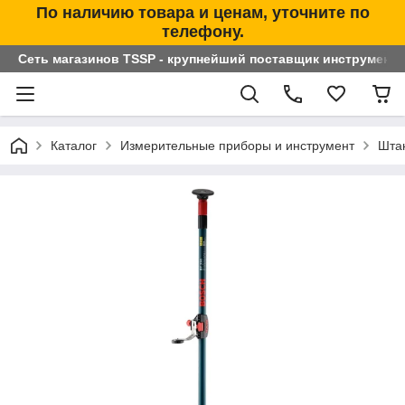
По наличию товара и ценам, уточните по
телефону.
Сеть магазинов TSSP - крупнейший поставщик инструменто
Каталог
Измерительные приборы и инструмент
Штан