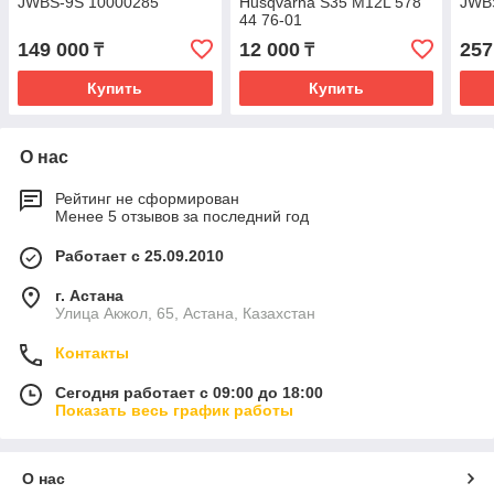
JWBS-9S 10000285
Husqvarna S35 M12L 578
JWB
44 76-01
149 000
12 000
257
₸
₸
Купить
Купить
О нас
Рейтинг не сформирован
Менее 5 отзывов за последний год
Работает с 25.09.2010
г. Астана
Улица Акжол, 65, Астана, Казахстан
Контакты
Сегодня работает с 09:00 до 18:00
Показать весь график работы
О нас