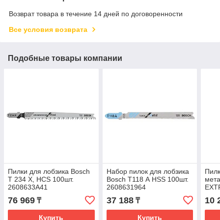
Возврат товара в течение 14 дней по договоренности
Все условия возврата
Подобные товары компании
Пилки для лобзика Bosch
Набор пилок для лобзика
Пилк
T 234 X, HCS 100шт.
Bosch T118 А HSS 100шт.
мет
2608633A41
2608631964
EXT
QZ
76 969
37 188
10 
₸
₸
Купить
Купить