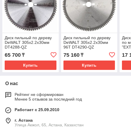
Диск пильный по дереву
Диск пильный по дереву
Диск
DeWALT 305х2.2х30мм
DeWALT 305х2.2х30мм
по 
DT4288-QZ
96T DT4290-QZ
"EX
180х
65 700
75 160
17 
₸
₸
DT4
Купить
Купить
О нас
Рейтинг не сформирован
Менее 5 отзывов за последний год
Работает с 25.09.2010
г. Астана
Улица Акжол, 65, Астана, Казахстан