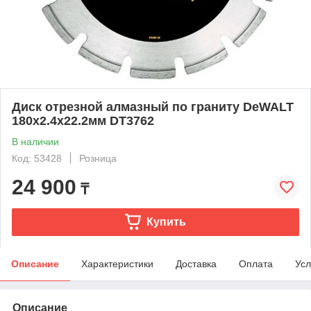
Диск отрезной алмазный по граниту DeWALT
180х2.4х22.2мм DT3762
В наличии
Код: 53428
Розница
24 900
₸
Купить
Описание
Характеристики
Доставка
Оплата
Усл
Описание