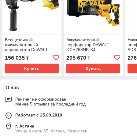
Бесщеточный
Аккумуляторный
Акк
аккумуляторный
перфоратор DeWALT
пер
перфоратор DeWALT
DCH263NK-XJ
SDS
SDS-Plus DCH133N-XJ
156 035
205 670
276
₸
₸
Купить
Купить
О нас
Рейтинг не сформирован
Менее 5 отзывов за последний год
Работает с 25.09.2010
г. Астана
Улица Акжол, 65, Астана, Казахстан