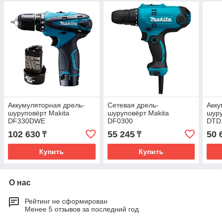
Аккумуляторная дрель-
Сетевая дрель-
Акк
шуруповёрт Makita
шуруповёрт Makita
шуру
DF330DWE
DF0300
DTD
102 630
55 245
50 
₸
₸
Купить
Купить
О нас
Рейтинг не сформирован
Менее 5 отзывов за последний год