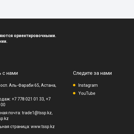
вляются ориентировочными.
нии.
 с нами
Следите за нами
осп. Аль-Фараби 65, Астана,
Instagram
YouTube
даж: +7 778 021 01 33, +7
 00
ная почта: trade1@tssp.kz,
p.kz
ная страница: www.tssp.kz