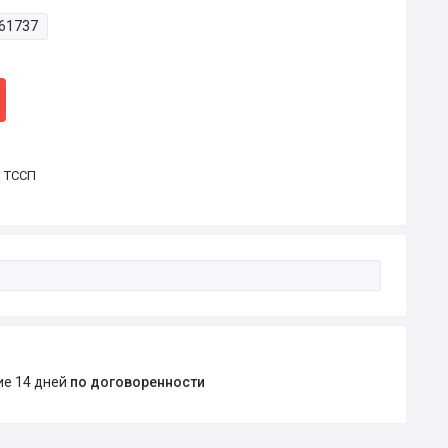
61737
р ТССП
ние 14 дней
по договоренности