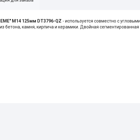
REME" М14 125мм DT3796-QZ
- используется совместно с угловы
з бетона, камня, кирпича и керамики. Двойная сегментированная