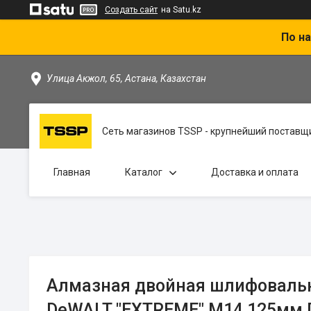
Создать сайт
на Satu.kz
По на
Улица Акжол, 65, Астана, Казахстан
Сеть магазинов TSSP - крупнейший поставщи
Главная
Каталог
Доставка и оплата
Алмазная двойная шлифоваль
DeWALT "EXTREME" М14 125мм 