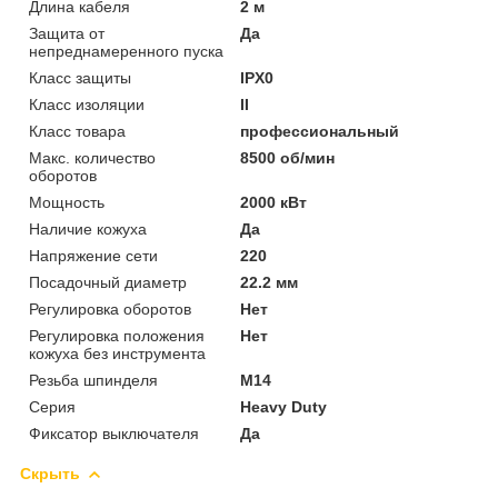
Длина кабеля
2 м
Защита от
Да
непреднамеренного пуска
Класс защиты
IPX0
Класс изоляции
II
Класс товара
профессиональный
Макс. количество
8500 об/мин
оборотов
Мощность
2000 кВт
Наличие кожуха
Да
Напряжение сети
220
Посадочный диаметр
22.2 мм
Регулировка оборотов
Нет
Регулировка положения
Нет
кожуха без инструмента
Резьба шпинделя
M14
Серия
Heavy Duty
Фиксатор выключателя
Да
Скрыть