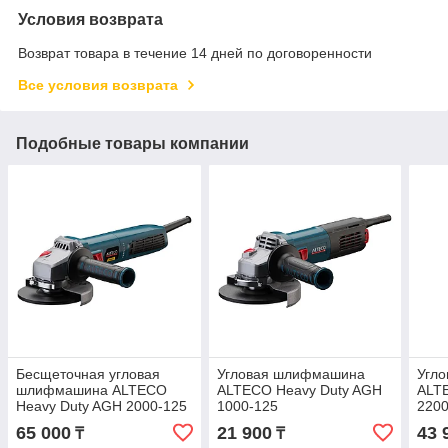
Условия возврата
Возврат товара в течение 14 дней по договоренности
Все условия возврата
Подобные товары компании
Бесщеточная угловая
Угловая шлифмашина
Угл
шлифмашина ALTECO
ALTECO Heavy Duty AGH
ALT
Heavy Duty AGH 2000-125
1000-125
2200
ECS BL
65 000
21 900
43 
₸
₸