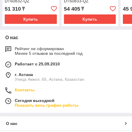
DT60832-QZ
DT60833-QZ
51 310
54 405
45 
₸
₸
Купить
Купить
О нас
Рейтинг не сформирован
Менее 5 отзывов за последний год
Работает с 25.09.2010
г. Астана
Улица Акжол, 65, Астана, Казахстан
Контакты
Сегодня выходной
Показать весь график работы
О нас