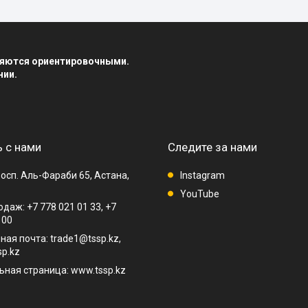
вляются ориентировочными.
нии.
 с нами
Следите за нами
осп. Аль-Фараби 65, Астана,
Instagram
YouTube
даж: +7 778 021 01 33, +7
 00
ная почта: trade1@tssp.kz,
p.kz
ная страница: www.tssp.kz