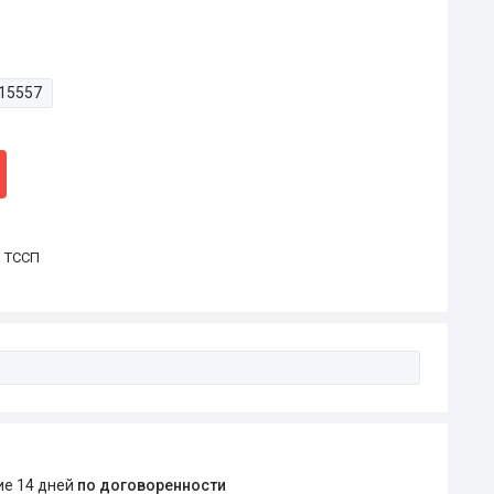
15557
р ТССП
ние 14 дней
по договоренности