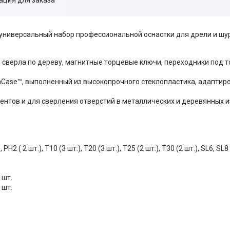
 универсальный набор профессиональной оснастки для дрели и шу
 сверла по дереву, магнитные торцевые ключи, переходники под т
ase™, выполненный из высокопрочного стеклопластика, адаптир
тов и для сверления отверстий в металлических и деревянных 
PH2 ( 2 шт.), T10 (3 шт.), T20 (3 шт.), T25 (2 шт.), T30 (2 шт.), SL6, SL8
 шт.
 шт.