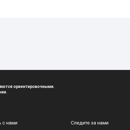
вляются ориентировочными.
нии.
 с нами
Следите за нами