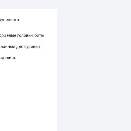
руповерта.
орцевые головки, биты
ованный для суровых
изделиях