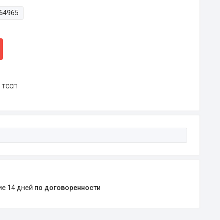
64965
р ТССП
ние 14 дней
по договоренности