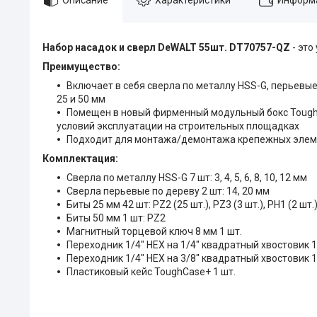
Набор насадок и сверл DeWALT 55шт. DT70757-QZ
- это
Преимущество:
Включает в себя сверла по металлу HSS-G, перьевые
25 и 50 мм
Помещен в новый фирменный модульный бокс ToughC
условий эксплуатации на строительных площадках
Подходит для монтажа/демонтажа крепежных элемен
Комплектация:
Сверла по металлу HSS-G 7 шт: 3, 4, 5, 6, 8, 10, 12 мм
Сверла перьевые по дереву 2 шт: 14, 20 мм
Биты 25 мм 42 шт: PZ2 (25 шт.), PZ3 (3 шт.), PH1 (2 шт.), 
Биты 50 мм 1 шт: PZ2
Магнитный торцевой ключ 8 мм 1 шт.
Переходник 1/4" HEX на 1/4" квадратный хвостовик 1
Переходник 1/4" HEX на 3/8" квадратный хвостовик 1
Пластиковый кейс ToughCase+ 1 шт.