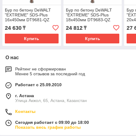
Бур по бетону DeWALT
Бур по бетону DeWALT
Бур 
"EXTREME" SDS-Plus
"EXTREME" SDS-Plus
"EX
16х450мм DT9681-QZ
18х450мм DT9683-QZ
20х
24 630
24 812
27 
₸
₸
Купить
Купить
О нас
Рейтинг не сформирован
Менее 5 отзывов за последний год
Работает с 25.09.2010
г. Астана
Улица Акжол, 65, Астана, Казахстан
Контакты
Сегодня работает с 09:00 до 18:00
Показать весь график работы