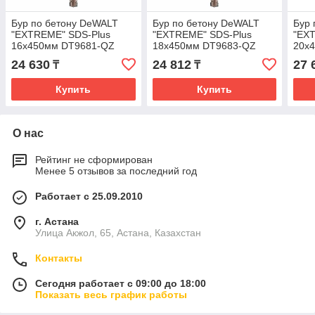
Бур по бетону DeWALT
Бур по бетону DeWALT
Бур 
"EXTREME" SDS-Plus
"EXTREME" SDS-Plus
"EX
16х450мм DT9681-QZ
18х450мм DT9683-QZ
20х
24 630
24 812
27 
₸
₸
Купить
Купить
О нас
Рейтинг не сформирован
Менее 5 отзывов за последний год
Работает с 25.09.2010
г. Астана
Улица Акжол, 65, Астана, Казахстан
Контакты
Сегодня работает с 09:00 до 18:00
Показать весь график работы