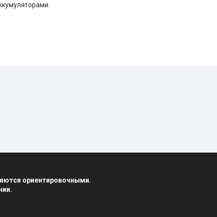
ккумуляторами.
вляются ориентировочными.
нии.