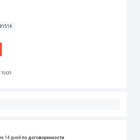
81514
р ТССП
ние 14 дней
по договоренности