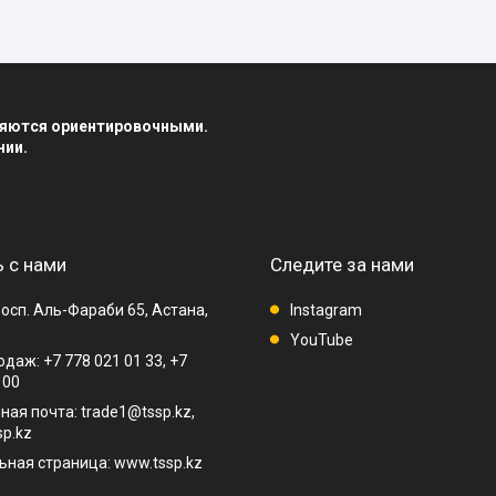
вляются ориентировочными.
нии.
 с нами
Следите за нами
осп. Аль-Фараби 65, Астана,
Instagram
YouTube
даж: +7 778 021 01 33, +7
 00
ная почта: trade1@tssp.kz,
p.kz
ная страница: www.tssp.kz