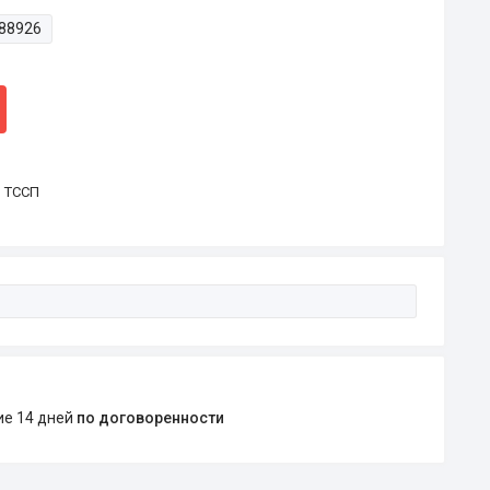
88926
р ТССП
ние 14 дней
по договоренности